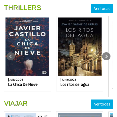
THRILLERS
Ver todas
| Julio 2026
| Junio 2026
| J
La Chica De Nieve
Los ritos del agua
Lo
Ti
VIAJAR
Ver todas