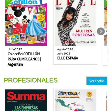
| Julio 2017
Agosto 2026 |
| A
Colección COTILLÓN
Julio 2026
Co
ELLE ESPAñA
PARA CUMPLEAÑOS |
PA
Argentina
PROFESIONALES
Ver todas