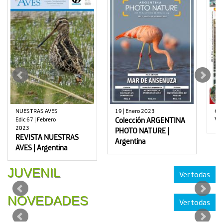
NUESTRAS AVES
19 | Enero 2023
64
Edic 67 | Febrero
Colección ARGENTINA
WE
2023
PHOTO NATURE |
REVISTA NUESTRAS
Argentina
AVES | Argentina
JUVENIL
Ver todas
NOVEDADES
Ver todas