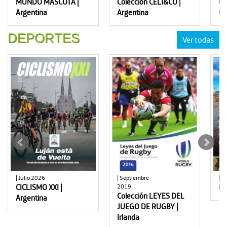
MUNDO MASCOTA |
Colección CELI&CO |
Co
Argentina
Argentina
BE
DEPORTES
Ver todas
| Julio 2026
| Septiembre
| J
CICLISMO XXI |
2019
EL
Colección LEYES DEL
Argentina
JUEGO DE RUGBY |
Irlanda