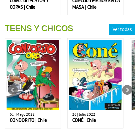
Colección PLATOS Y
Colección MANOS EN LA
Co
COPAS | Chile
MASA | Chile
Ch
TEENS Y CHICOS
Ver todas
61 | Mayo 2022
26 | Julio 2022
| D
CONDORITO | Chile
CONÉ | Chile
HU
Ar