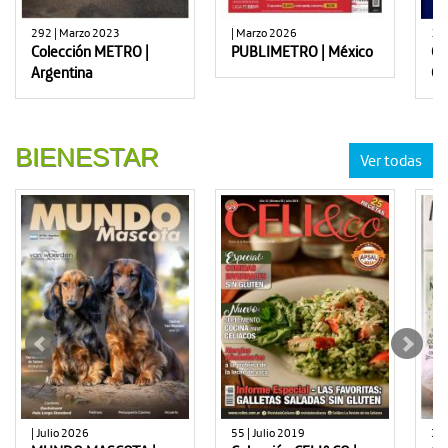
292 | Marzo 2023
| Marzo 2026
147
Colección METRO |
PUBLIMETRO | México
Co
Argentina
Ch
BIENESTAR
Ver todas
| Julio 2026
55 | Julio 2019
38