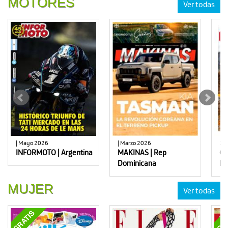
MOTORES
Ver todas
| Mayo 2026
| Marzo 2026
130
INFORMOTO | Argentina
MAKINAS | Rep
Co
Dominicana
MA
MUJER
Ver todas