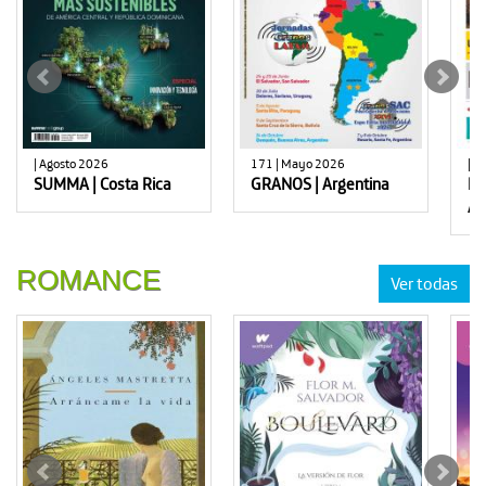
| Agosto 2026
171 | Mayo 2026
| E
SUMMA | Costa Rica
GRANOS | Argentina
LU
Ar
ROMANCE
Ver todas