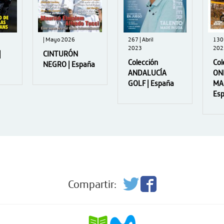
| Mayo 2026
267 | Abril
130 
2023
202
|
CINTURÓN
Colección
Col
NEGRO | España
ANDALUCÍA
ON
GOLF | España
MA
Es
Compartir: