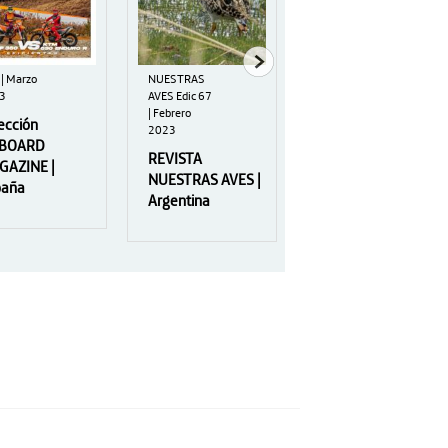
| Marzo
NUESTRAS
19 | Enero
3
AVES Edic 67
2023
| Febrero
ección
Colección
2023
BOARD
ARGENTINA
REVISTA
GAZINE |
PHOTO NATURE |
NUESTRAS AVES |
paña
Argentina
Argentina