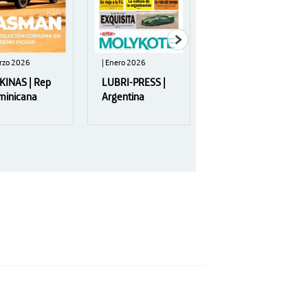
rzo 2026
| Enero 2026
267 | Abril
2023
KINAS | Rep
LUBRI-PRESS |
Colección
minicana
Argentina
ANDALUCÍA
GOLF | España