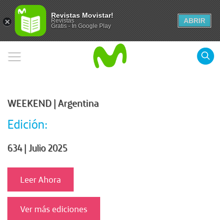
Revistas Movistar!
ABRIR
Revistas
Gratis - In Google Play
WEEKEND | Argentina
Edición:
634 | Julio 2025
Leer Ahora
Ver más ediciones